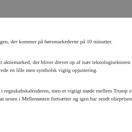
 ugen, der kommer på børsmarkederne på 10 minutter.
rkt aktiemarked, der bliver drevet op af især teknologisektoren
de en lille men symbolsk vigtig opjustering.
 i regnskabskalenderen, men et vigtigt møde mellem Trump og
 at uroen i Mellemøsten fortsætter og igen har sendt oliepris