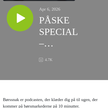
Apr 6, 2026
PÅSKE
SPECIAL
–
Kvartalet
4.7K
der gik
Børssnak er podcasten, der klæder dig på til ugen, der
kommer på børsmarkederne på 10 minutter.